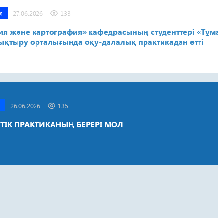
л
27.06.2026
133
ия және картография» кафедрасының студенттері «Тұм
ықтыру орталығында оқу-далалық практикадан өтті
а
26.06.2026
135
СТІК ПРАКТИКАНЫҢ БЕРЕРІ МОЛ