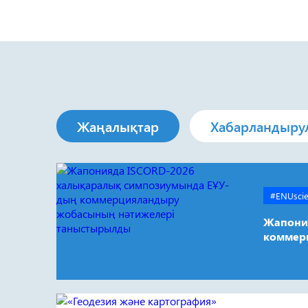
Жаңалықтар
Хабарландыру
#ENUsci
Жапони
коммер