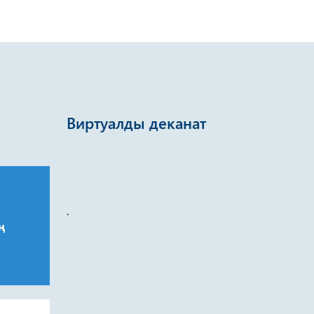
Виртуалды деканат
.
ң