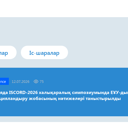
лар
Іс-шаралар
ence
12.07.2026
75
яда ISCORD-2026 халықаралық симпозиумында ЕҰУ-ды
цияландыру жобасының нәтижелері таныстырылды