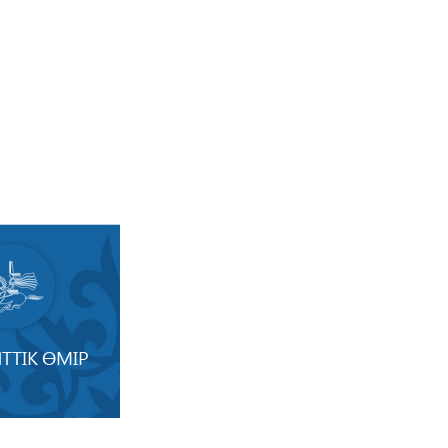
ТТІК ӨМІР