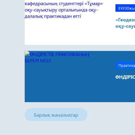
ЕҰУ30жы
«Геодез
оқу-сау
Практик
ӨНДІРІ
Барлық жаңалықтар