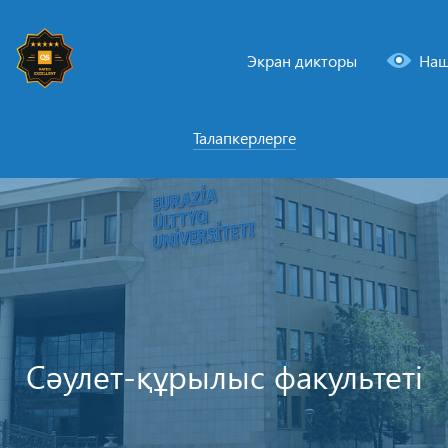
Экран дикторы
Наш
Талапкерлерге
Сәулет-құрылыс факультеті