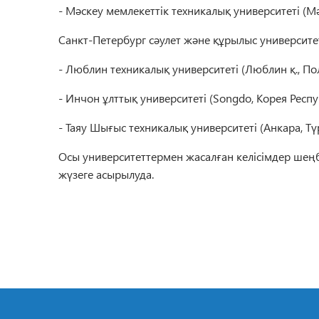
- Мәскеу мемлекеттік техникалық университеті (Мә
Санкт-Петербург сәулет және құрылыс университет
- Люблин техникалық университеті (Люблин қ., П
- Инчон ұлттық университеті (Songdo, Корея Респ
- Таяу Шығыс техникалық университеті (Анкара, Тү
Осы университеттермен жасалған келісімдер шең
жүзеге асырылуда.