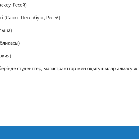
скеу, Ресей)
і (Санкт-Петербург, Ресей)
ольша)
убликасы)
ркия)
берінде студенттер, магистранттар мен оқытушылар алмасу 