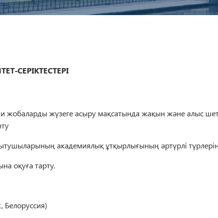
ЕТ-СЕРІКТЕСТЕРІ
ми жобаларды жүзеге асыру мақсатында жақын және алыс шет 
ыту
оқытушыларының академиялық ұтқырлығының әртүрлі түрлерін
ына оқуға тарту.
, Белоруссия)