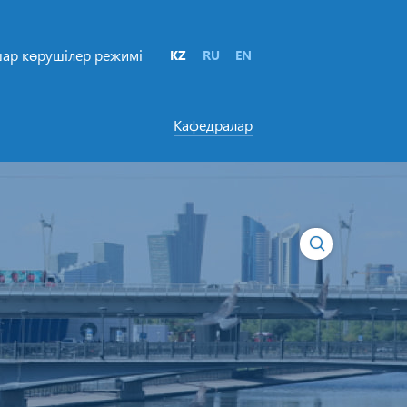
ар көрушілер режимі
KZ
RU
EN
Кафедралар