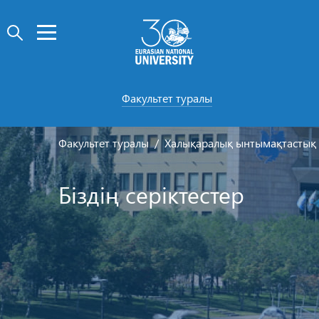
Факультет туралы
Факультет туралы
Халықаралық ынтымақтастық
Біздің серіктестер