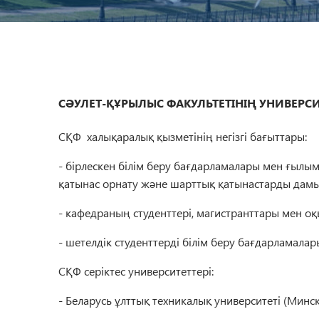
СӘУЛЕТ-ҚҰРЫЛЫС ФАКУЛЬТЕТІНІҢ УНИВЕРСИТ
СҚФ халықаралық қызметінің негізгі бағыттары:
- бірлескен білім беру бағдарламалары мен ғылы
қатынас орнату және шарттық қатынастарды дам
- кафедраның студенттері, магистранттары мен 
- шетелдік студенттерді білім беру бағдарламалар
СҚФ серіктес университеттері:
- Беларусь ұлттық техникалық университеті (Минск