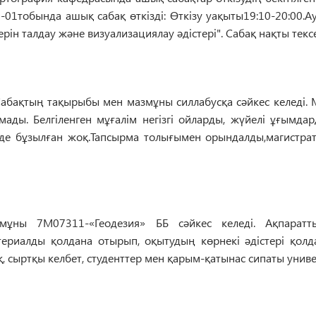
5-01
тобында ашық сабақ өткізді
:
Өткізу уақыты19:10-20:00.А
ерін талдау және визуализациялау әдістері".
Сабақ нақты текс
абақтың тақырыбы мен мазмұны силлабусқа сәйкес
келеді
.
рмады.
Белгіленген мұғалім негізгі ойларды, жүйелі ұғымда
де
бұзылған жоқ.Тапсырма толығымен орындалды,магистра
мұны 7M07311-«Геодезия» ББ сәйкес
келеді
.
Ақпаратт
атериалды қолдана отырып
,
оқытудың көрнекі әдістері қолд
қ
, сыртқы келбет, студенттер мен қарым
-қатынас
сипаты
униве