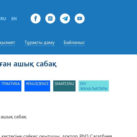
RU
EN
-қызмет
Тұрақты даму
Байланыс
лған ашық сабақ
ПРАКТИКА
#ENUSCIENCE
SMART.ENU
ЕҰУ
ЖАҢАЛЫҚТАРЫ
 кестесіне сәйкес оқытушы, доктор PhD Сагатбаев