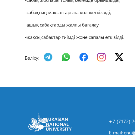
-сабақтың мақсаттарына
қол
жеткізілді
;
-ашық сабақтарды жалпы бағалау
-жақсы,сабақтар тиімді және сапалы
өткізілді
.
Бөлісу:
+7 (7172) 
E-mail:
enu@