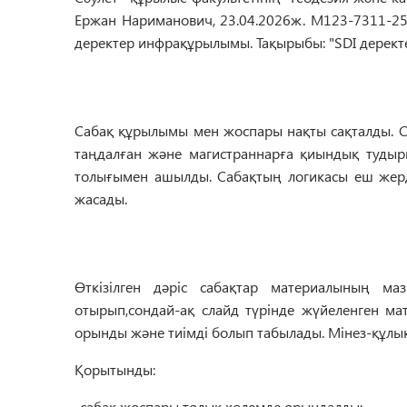
Ержан Нариманович, 23.04.2026ж
. М123-7311-2
деректер инфрақұрылымы
.
Тақырыбы: "SDI дерект
Сабақ құрылымы мен жоспары нақты сақталды. С
таңдалған және магистраннарға қиындық туды
толығымен ашылды.
Сабақтың
логикасы еш
жер
жасады
.
Өткізілген
дәріс
сабақтар материалының маз
отырып
,сондай
-ақ
слайд түрінде жүйеленген м
орынды және тиімді болып табылады.
Мінез
-құлы
Қорытынды
:
-сабақ жоспары толық көлемде орындалды
;