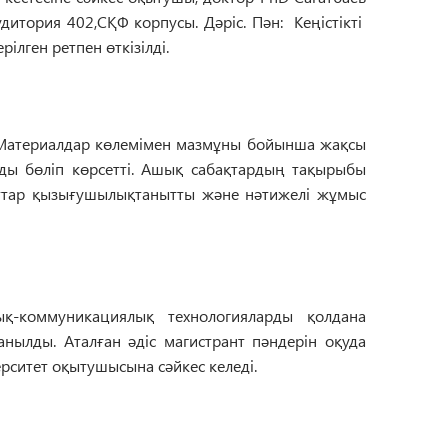
удитория 402,СҚФ корпусы. Дәріс.
Пән: Кеңістікті
ерілген ретпен
өткізілді
.
 Материалдар көлемімен мазмұны
бойынша
жақсы
рды бөліп
көрсетті
. Ашық сабақтардың тақырыбы
ттар қызығушылықтанытты және нәтижелі жұмыс
ық-коммуникациялық технологияларды
қолдана
анылды. Аталған әдіс магистрант пәндерін
оқуда
рситет
оқытушысына сәйкес
келеді
.