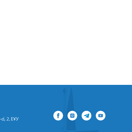
сі, 2, ЕҰУ