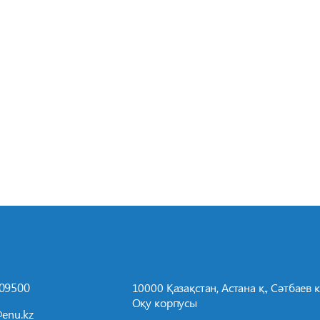
709500
10000 Қазақстан, Астана қ., Сәтбаев к-
Оқу корпусы
enu.kz