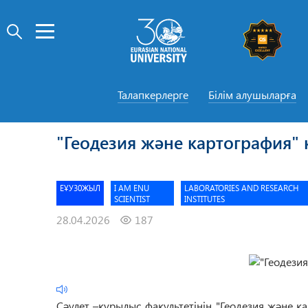
Талапкерлерге
Білім алушыларға
"Геодезия және картография"
ЕҰУ30ЖЫЛ
I AM ENU
LABORATORIES AND RESEARCH
SCIENTIST
INSTITUTES
28.04.2026
187
Сәулет –құрылыс факультетінің "Геодезия және к