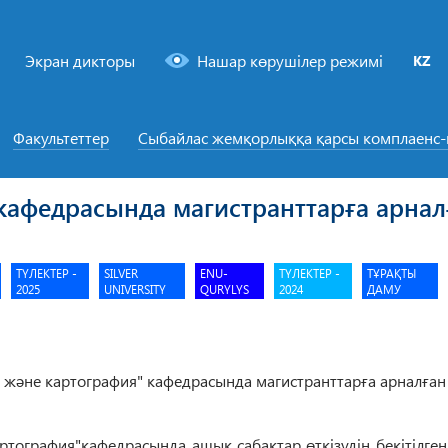
Экран дикторы
Нашар көрушілер режимі
KZ
Факультеттер
Сыбайлас жемқорлыққа қарсы комплаенс
 кафедрасында магистранттарға арна
ТҮЛЕКТЕР -
SILVER
ENU-
ТҮЛЕКТЕР -
ТҰРАҚТЫ
2025
UNIVERSITY
QURYLYS
2024
ДАМУ
артография"кафедрасында ашық сабақтар өткізудің бекітілген